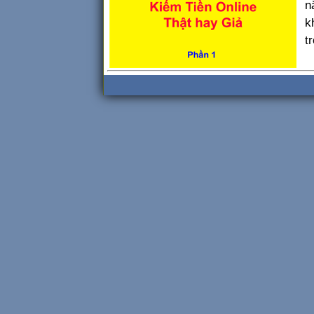
n
k
t