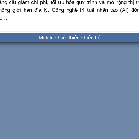
ăng cắt giảm chi phí, tối ưu hóa quy trình và mở rộng thị 
hông giới hạn địa lý. Công nghệ trí tuệ nhân tạo (AI) đó
rò…
Mobile
•
Giới thiệu
•
Liên hệ