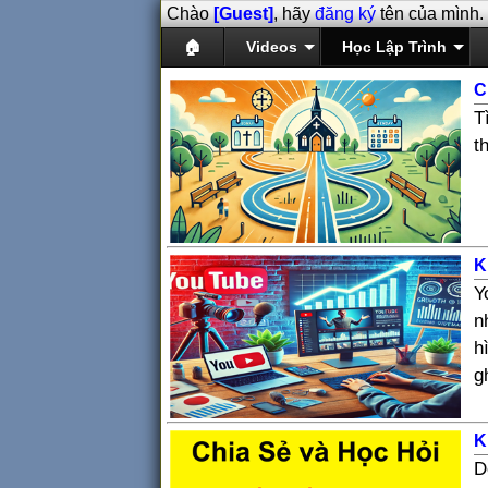
Chào
[Guest]
, hãy
đăng ký
tên của mình.
🏠
Videos
Học Lập Trình
C
T
t
K
Y
n
h
g
K
D