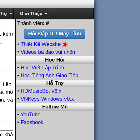
Trợ
Giới Thiệu
Thành viên:
#
', kèm
t.
•
Thiết Kế Website
•
Videos bá đạo vui nhộn
Học Hỏi
•
Học Viết Lập Trình
•
Học Tiếng Anh Giao Tiếp
Hỗ Trợ
tiền,
•
HDMusicBot v6.x
há mô
•
VNKeys Windows v0.x
ẫn, và
Follow Me
•
YouTube
•
Facebook
ờ khả