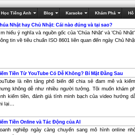
Học Tiếng Anh
Blog
Karaoke
Khám Phá
Hỗ 
húa Nhật hay Chủ Nhật: Cái nào đúng và tại sao?
ìm hiểu ý nghĩa và nguồn gốc của 'Chúa Nhật' và 'Chủ Nhật
hông tin về tiêu chuẩn ISO 8601 liên quan đến ngày Chủ Nhậ
iếm Tiền Từ YouTube Có Dễ Không? Bí Mật Đằng Sau
ouTube là nền tảng phổ biến để chia sẻ đam mê và kiếm 
hưng không dễ như nhiều người tưởng. Tôi muốn khám p
ình kiếm tiền, đánh giá tính minh bạch của video hướng d
hi lại…
iếm Tiền Online và Tác Động của AI
oanh nghiệp ngày càng chuyển sang mô hình online nh