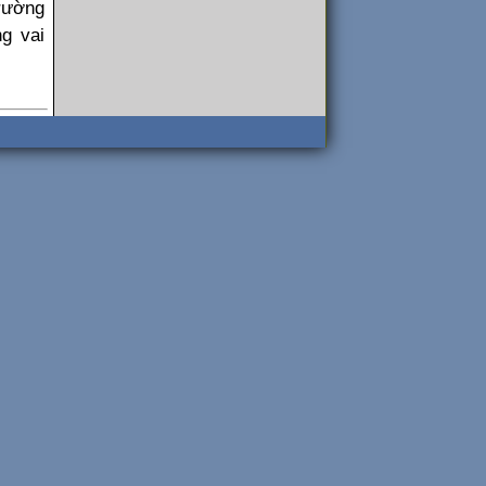
trường
ng vai