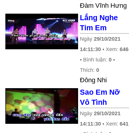
Ðàm Vĩnh Hưng
Lắng Nghe
Tim Em
Ngày
29/10/2021
14:11:30
• Xem:
646
• Bình luận:
0
•
Thích:
0
Đông Nhi
Sao Em Nỡ
Vô Tình
Ngày
29/10/2021
14:11:30
• Xem:
641