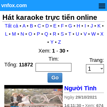
vnfox.com
Hát karaoke trực tiến online
Tất cả
•
A
•
B
•
C
•
D
•
E
•
F
•
G
•
H
•
I
•
J
•
K
•
L
•
M
•
N
•
O
•
P
•
Q
•
R
•
S
•
T
•
U
•
V
•
W
•
X
•
Y
•
Z
Xem:
1
-
30
•
Tìm:
Trang:
Tổng:
11872
Người Tình
Ngày
29/10/2021
14:11:30
• Xem:
674