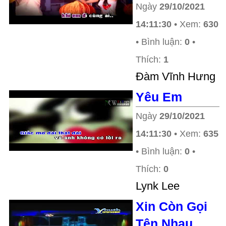
Ngày
29/10/2021
14:11:30
• Xem:
630
• Bình luận:
0
•
Thích:
1
Ðàm Vĩnh Hưng
Yêu Em
Ngày
29/10/2021
14:11:30
• Xem:
635
• Bình luận:
0
•
Thích:
0
Lynk Lee
Xin Còn Gọi
Tên Nhau