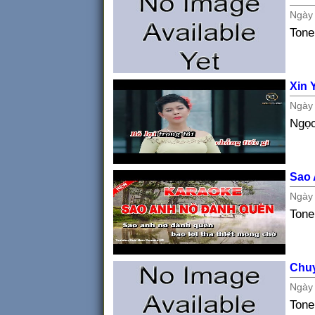
Ngà
Tone
Xin 
Ngà
Ngọc
Sao
Ngà
Tone
Chuy
Ngà
Ton