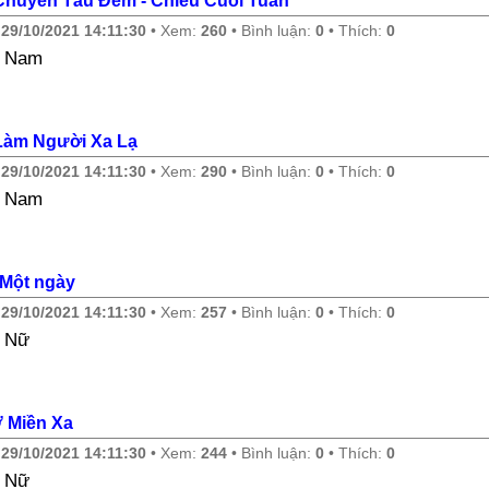
Chuyến Tàu Đêm - Chiều Cuối Tuần
y
29/10/2021 14:11:30
• Xem:
260
• Bình luận:
0
• Thích:
0
e Nam
Làm Người Xa Lạ
y
29/10/2021 14:11:30
• Xem:
290
• Bình luận:
0
• Thích:
0
e Nam
Một ngày
y
29/10/2021 14:11:30
• Xem:
257
• Bình luận:
0
• Thích:
0
 Nữ
 Miền Xa
y
29/10/2021 14:11:30
• Xem:
244
• Bình luận:
0
• Thích:
0
 Nữ