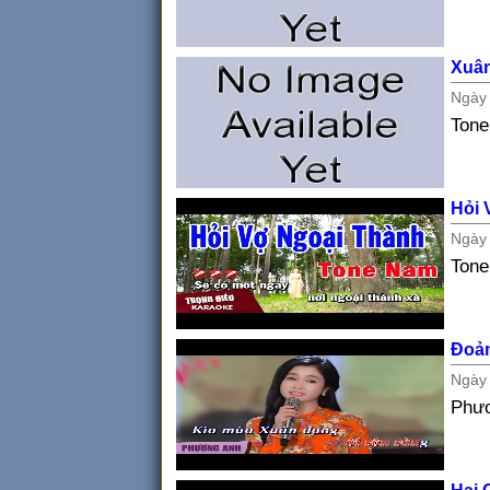
Xuâ
Ngà
Tone
Hỏi 
Ngà
Ton
Đoả
Ngà
Phư