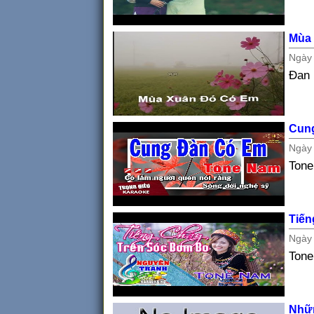
Mùa
Ngà
Đan
Cun
Ngà
Ton
Tiến
Ngà
Ton
Nhữ