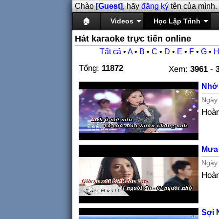
Chào
[Guest]
, hãy
đăng ký
tên của mình.
🏠
Videos
Học Lập Trình
Hát karaoke trực tiến online
Tất cả
•
A
•
B
•
C
•
D
•
E
•
F
•
G
•
Tổng:
11872
Xem:
3961
-
Nhớ 
Ngà
Hoàn
Mưa
Ngà
Hoàn
Sợi 