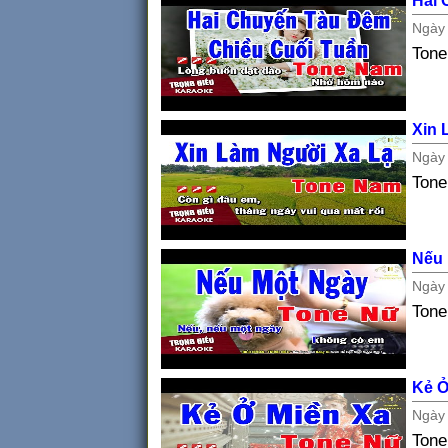
Hai 
Ngà
Ton
Xin 
Ngà
Ton
Nếu 
Ngà
Tone
Kẻ Ở
Ngà
Tone