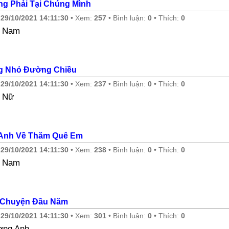
g Phải Tại Chúng Mình
y
29/10/2021 14:11:30
• Xem:
257
• Bình luận:
0
• Thích:
0
e Nam
g Nhỏ Đường Chiều
y
29/10/2021 14:11:30
• Xem:
237
• Bình luận:
0
• Thích:
0
 Nữ
Anh Về Thăm Quê Em
y
29/10/2021 14:11:30
• Xem:
238
• Bình luận:
0
• Thích:
0
e Nam
 Chuyện Đầu Năm
y
29/10/2021 14:11:30
• Xem:
301
• Bình luận:
0
• Thích:
0
ơng Anh