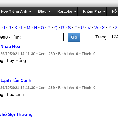
Học Tiếng Anh
Blog
Karaoke
Khám Phá
Hỗ 
H
•
I
•
J
•
K
•
L
•
M
•
N
•
O
•
P
•
Q
•
R
•
S
•
T
•
U
•
V
•
W
•
X
•
Y
•
Z
Trang:
3990
• Tìm:
Nhau Hoài
y
29/10/2021 14:11:30
• Xem:
250
• Bình luận:
0
• Thích:
0
g Thúy Hằng
 Lạnh Tàn Canh
y
29/10/2021 14:11:30
• Xem:
239
• Bình luận:
0
• Thích:
0
g Thục Linh
Nhớ Sợi Thương