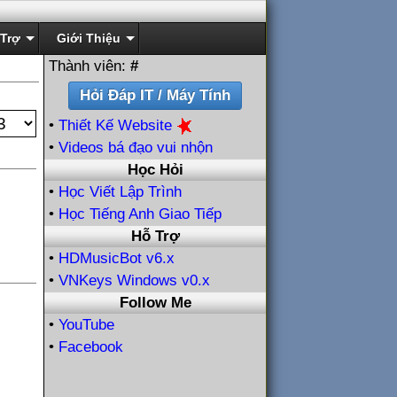
Trợ
Giới Thiệu
Thành viên:
#
•
Thiết Kế Website
•
Videos bá đạo vui nhộn
Học Hỏi
•
Học Viết Lập Trình
•
Học Tiếng Anh Giao Tiếp
Hỗ Trợ
•
HDMusicBot v6.x
•
VNKeys Windows v0.x
Follow Me
•
YouTube
•
Facebook