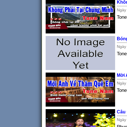
Khôn
Ngà
Ton
Bón
Ngà
Tone
Mời 
Ngà
Ton
Câu
Ngà
Phư