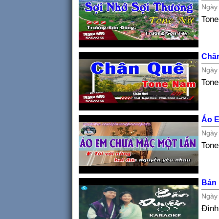
Ngà
Tone
Châ
Ngà
Ton
Áo E
Ngà
Tone
Bán
Ngà
Đình