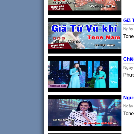
Giã 
Ngà
Ton
Chiề
Ngà
Phư
Ngườ
Ngà
Tone