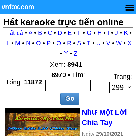
vnfox.com
Hát karaoke trực tiến online
Tất cả
•
A
•
B
•
C
•
D
•
E
•
F
•
G
•
H
•
I
•
J
•
K
•
L
•
M
•
N
•
O
•
P
•
Q
•
R
•
S
•
T
•
U
•
V
•
W
•
X
•
Y
•
Z
Xem:
8941
-
8970
• Tìm:
Trang:
Tổng:
11872
Như Một Lời
Chia Tay
Ngày
29/10/2021