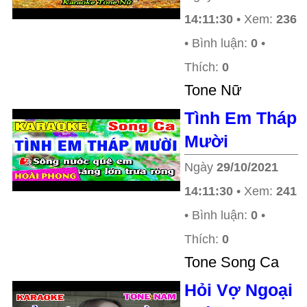
14:11:30
• Xem:
236
• Bình luận:
0
•
Thích:
0
Tone Nữ
Tình Em Tháp
Mười
Ngày
29/10/2021
14:11:30
• Xem:
241
• Bình luận:
0
•
Thích:
0
Tone Song Ca
Hỏi Vợ Ngoại