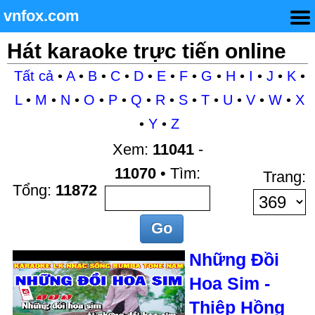
vnfox.com
Hát karaoke trực tiến online
Tất cả
•
A
•
B
•
C
•
D
•
E
•
F
•
G
•
H
•
I
•
J
•
K
•
L
•
M
•
N
•
O
•
P
•
Q
•
R
•
S
•
T
•
U
•
V
•
W
•
X
•
Y
•
Z
Xem:
11041
-
11070
• Tìm:
Trang:
Tổng:
11872
Những Đồi
Hoa Sim -
Thiệp Hồng