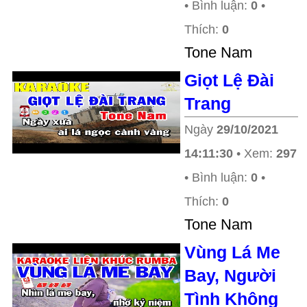
• Bình luận:
0
•
Thích:
0
Tone Nam
Giọt Lệ Đài
Trang
Ngày
29/10/2021
14:11:30
• Xem:
297
• Bình luận:
0
•
Thích:
0
Tone Nam
Vùng Lá Me
Bay, Người
Tình Không