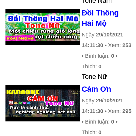
Tone Nam
Đồi Thông
Hai Mộ
Ngày
29/10/2021
14:11:30
• Xem:
253
• Bình luận:
0
•
Thích:
0
Tone Nữ
Cảm Ơn
Ngày
29/10/2021
14:11:30
• Xem:
295
• Bình luận:
0
•
Thích:
0