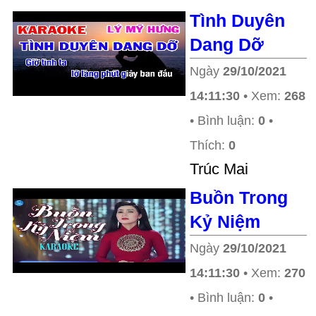
Tình Duyên
Dang Dỡ
Ngày
29/10/2021
14:11:30
• Xem:
268
• Bình luận:
0
•
Thích:
0
Trúc Mai
Buồn Trong
Kỷ Niệm
Ngày
29/10/2021
14:11:30
• Xem:
270
• Bình luận:
0
•