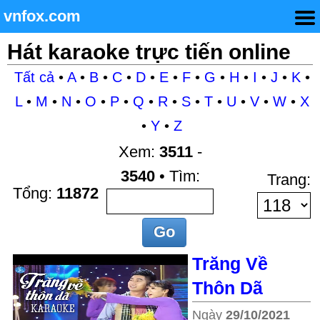
vnfox.com
Hát karaoke trực tiến online
Tất cả
•
A
•
B
•
C
•
D
•
E
•
F
•
G
•
H
•
I
•
J
•
K
•
L
•
M
•
N
•
O
•
P
•
Q
•
R
•
S
•
T
•
U
•
V
•
W
•
X
•
Y
•
Z
Xem:
3511
-
3540
• Tìm:
Trang:
Tổng:
11872
Trăng Về
Thôn Dã
Ngày
29/10/2021