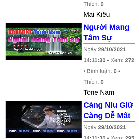
Thích:
0
Mai Kiều
Người Mang
Tâm Sự
Ngày
29/10/2021
14:11:30
• Xem:
272
• Bình luận:
0
•
Thích:
0
Tone Nam
Càng Níu Giữ
Càng Dễ Mất
Ngày
29/10/2021
14:11:30
• Xem:
295