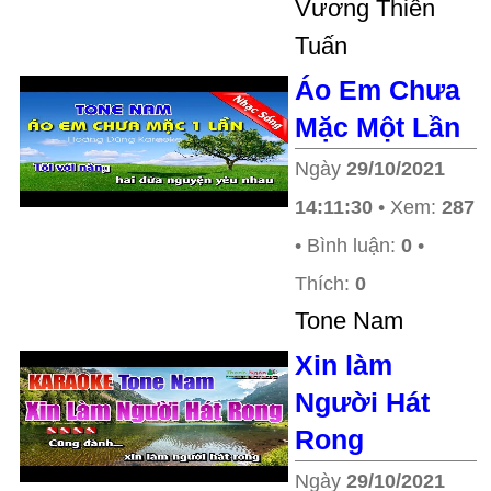
Vương Thiên
Tuấn
Áo Em Chưa
Mặc Một Lần
Ngày
29/10/2021
14:11:30
• Xem:
287
• Bình luận:
0
•
Thích:
0
Tone Nam
Xin làm
Người Hát
Rong
Ngày
29/10/2021