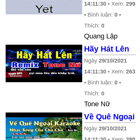
14:11:30
• Xem:
299
• Bình luận:
0
•
Thích:
0
Quang Lập
Hãy Hát Lên
Ngày
29/10/2021
14:11:30
• Xem:
263
• Bình luận:
0
•
Thích:
0
Tone Nữ
Về Quê Ngoại
Ngày
29/10/2021
14:11:30
• Xem:
280