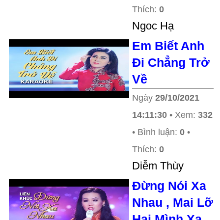
Thích:
0
Ngoc Hạ
Em Biết Anh
Đi Chẳng Trở
Về
Ngày
29/10/2021
14:11:30
• Xem:
332
• Bình luận:
0
•
Thích:
0
Diễm Thùy
Đừng Nói Xa
Nhau , Mai Lỡ
Hai Mình Xa