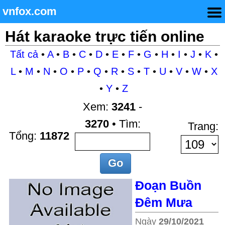
vnfox.com
Hát karaoke trực tiến online
Tất cả
•
A
•
B
•
C
•
D
•
E
•
F
•
G
•
H
•
I
•
J
•
K
•
L
•
M
•
N
•
O
•
P
•
Q
•
R
•
S
•
T
•
U
•
V
•
W
•
X
•
Y
•
Z
Xem:
3241
-
3270
• Tìm:
Trang:
Tổng:
11872
Đoạn Buồn
Đêm Mưa
Ngày
29/10/2021