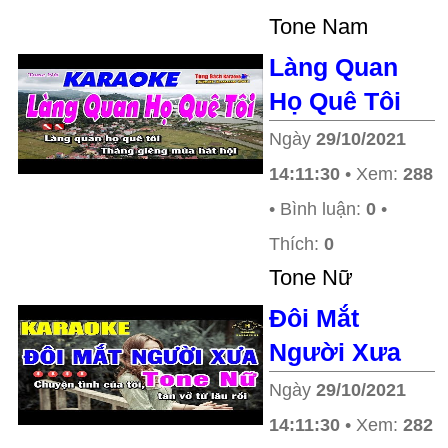
Tone Nam
Làng Quan
Họ Quê Tôi
Ngày
29/10/2021
14:11:30
• Xem:
288
• Bình luận:
0
•
Thích:
0
Tone Nữ
Đôi Mắt
Người Xưa
Ngày
29/10/2021
14:11:30
• Xem:
282