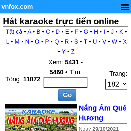
vnfox.com
Hát karaoke trực tiến online
Tất cả
•
A
•
B
•
C
•
D
•
E
•
F
•
G
•
H
•
I
•
J
•
K
•
L
•
M
•
N
•
O
•
P
•
Q
•
R
•
S
•
T
•
U
•
V
•
W
•
X
•
Y
•
Z
Xem:
5431
-
5460
• Tìm:
Trang:
Tổng:
11872
Nắng Ấm Quê
Hương
Ngày
29/10/2021