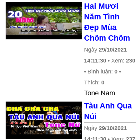
Hai Mươi
Năm Tình
Đẹp Mùa
Chôm Chôm
Ngày
29/10/2021
14:11:30
• Xem:
230
• Bình luận:
0
•
Thích:
0
Tone Nam
Tàu Anh Qua
Núi
Ngày
29/10/2021
14:11:30
• Xem:
237