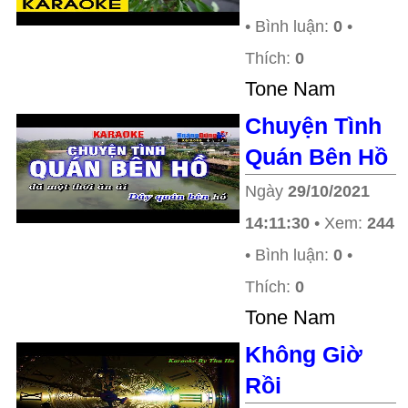
• Bình luận:
0
•
Thích:
0
Tone Nam
Chuyện Tình
Quán Bên Hồ
Ngày
29/10/2021
14:11:30
• Xem:
244
• Bình luận:
0
•
Thích:
0
Tone Nam
Không Giờ
Rồi