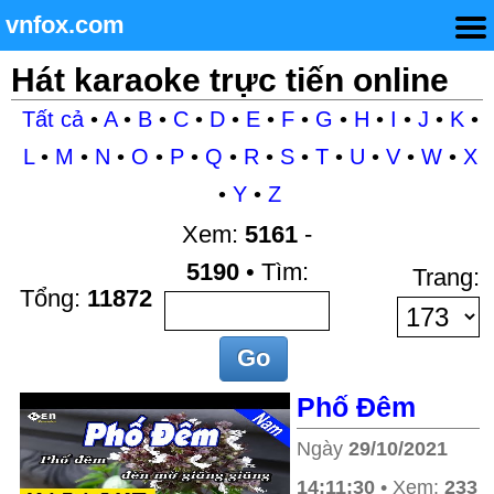
vnfox.com
Hát karaoke trực tiến online
Tất cả
•
A
•
B
•
C
•
D
•
E
•
F
•
G
•
H
•
I
•
J
•
K
•
L
•
M
•
N
•
O
•
P
•
Q
•
R
•
S
•
T
•
U
•
V
•
W
•
X
•
Y
•
Z
Xem:
5161
-
5190
• Tìm:
Trang:
Tổng:
11872
Phố Đêm
Ngày
29/10/2021
14:11:30
• Xem:
233