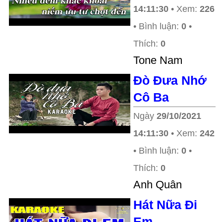
14:11:30
• Xem:
226
• Bình luận:
0
•
Thích:
0
Tone Nam
Đò Đưa Nhớ
Cô Ba
Ngày
29/10/2021
14:11:30
• Xem:
242
• Bình luận:
0
•
Thích:
0
Anh Quân
Hát Nữa Đi
Em