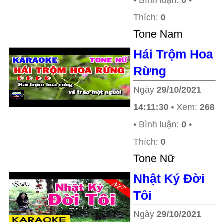
• Bình luận:
0
•
Thích:
0
Tone Nam
Hái Trộm Hoa
Rừng
Ngày
29/10/2021
14:11:30
• Xem:
268
• Bình luận:
0
•
Thích:
0
Tone Nữ
Nhật Ký Đời
Tôi
Ngày
29/10/2021