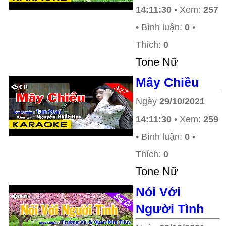
14:11:30
• Xem:
257
• Bình luận:
0
•
Thích:
0
Tone Nữ
Mây Chiều
Ngày
29/10/2021
14:11:30
• Xem:
259
• Bình luận:
0
•
Thích:
0
Tone Nữ
Nói Với
Người Tình