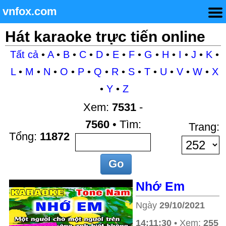
vnfox.com
Hát karaoke trực tiến online
Tất cả
•
A
•
B
•
C
•
D
•
E
•
F
•
G
•
H
•
I
•
J
•
K
•
L
•
M
•
N
•
O
•
P
•
Q
•
R
•
S
•
T
•
U
•
V
•
W
•
X
•
Y
•
Z
Xem:
7531
-
7560
• Tìm:
Trang:
Tổng:
11872
Nhớ Em
Ngày
29/10/2021
14:11:30
• Xem:
255