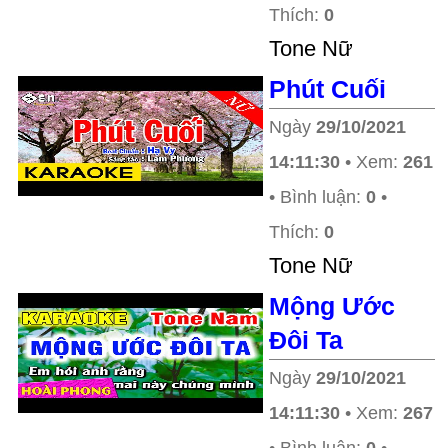
Thích:
0
Tone Nữ
Phút Cuối
Ngày
29/10/2021
14:11:30
• Xem:
261
• Bình luận:
0
•
Thích:
0
Tone Nữ
Mộng Ước
Đôi Ta
Ngày
29/10/2021
14:11:30
• Xem:
267