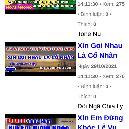
14:11:30
• Xem:
275
• Bình luận:
0
•
Thích:
0
Tone Nữ
Xin Gọi Nhau
Là Cố Nhân
Ngày
29/10/2021
14:11:30
• Xem:
270
• Bình luận:
0
•
Thích:
0
Đôi Ngã Chia Ly
Xin Em Đừng
Khóc Lễ Vu