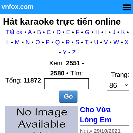
vnfox.com
Hát karaoke trực tiến online
Tất cả
•
A
•
B
•
C
•
D
•
E
•
F
•
G
•
H
•
I
•
J
•
K
•
L
•
M
•
N
•
O
•
P
•
Q
•
R
•
S
•
T
•
U
•
V
•
W
•
X
•
Y
•
Z
Xem:
2551
-
2580
• Tìm:
Trang:
Tổng:
11872
Cho Vừa
Lòng Em
Ngày
29/10/2021