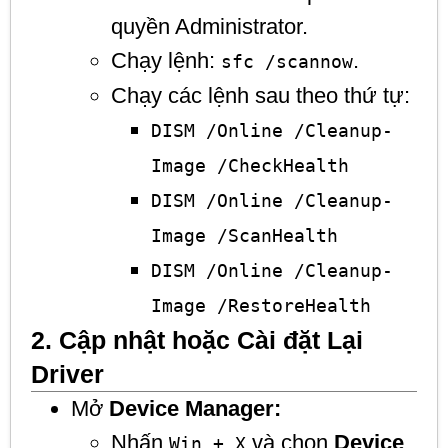
quyền Administrator.
Chạy lệnh:
.
sfc /scannow
Chạy các lệnh sau theo thứ tự:
DISM /Online /Cleanup-
Image /CheckHealth
DISM /Online /Cleanup-
Image /ScanHealth
DISM /Online /Cleanup-
Image /RestoreHealth
2. Cập nhật hoặc Cài đặt Lại
Driver
Mở
Device Manager:
Nhấn
và chọn
Device
Win + X