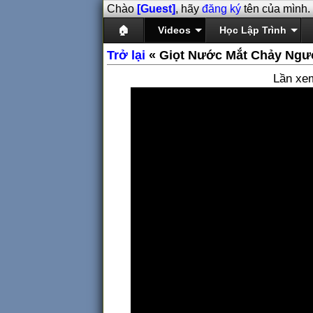
Chào
[Guest]
, hãy
đăng ký
tên của mình.
🏠
Videos
Học Lập Trình
Trở lại
« Giọt Nước Mắt Chảy Ngư
Lần xe