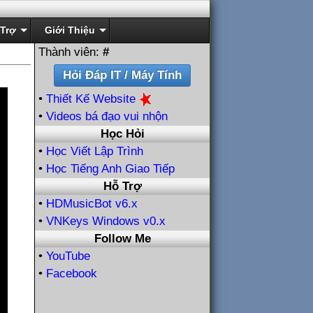
Trợ
Giới Thiệu
Thành viên:
#
•
Thiết Kế Website
•
Videos bá đạo vui nhộn
Học Hỏi
•
Học Viết Lập Trình
•
Học Tiếng Anh Giao Tiếp
Hỗ Trợ
•
HDMusicBot v6.x
•
VNKeys Windows v0.x
Follow Me
•
YouTube
•
Facebook