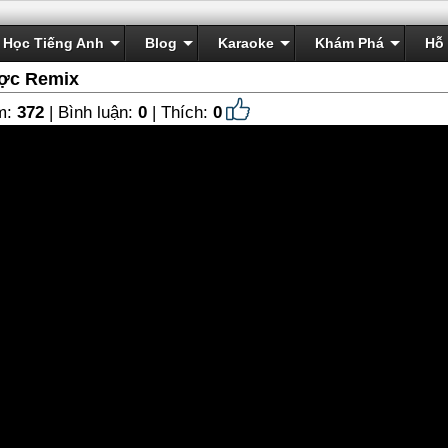
Học Tiếng Anh
Blog
Karaoke
Khám Phá
Hỗ 
ợc Remix
m:
372
| Bình luận:
0
| Thích:
0