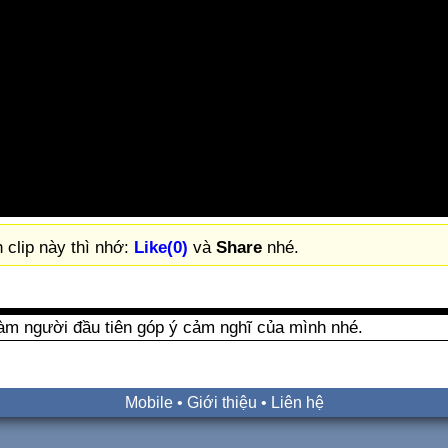
 clip này thì nhớ:
Like(0)
và
Share
nhé.
àm người đầu tiên góp ý cảm nghĩ của mình nhé.
Mobile
•
Giới thiệu
•
Liên hệ