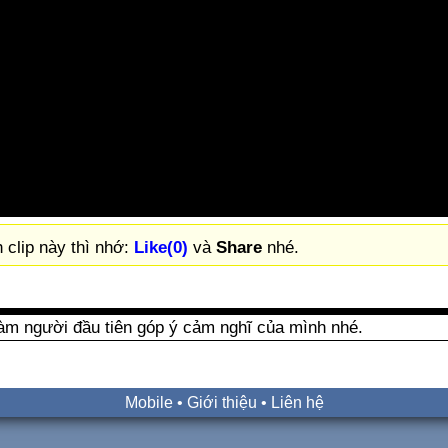
 clip này thì nhớ:
Like(0)
và
Share
nhé.
àm người đầu tiên góp ý cảm nghĩ của mình nhé.
Mobile
•
Giới thiệu
•
Liên hệ