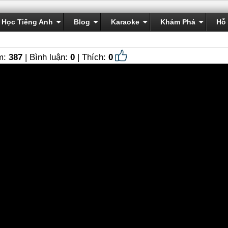
Học Tiếng Anh
Blog
Karaoke
Khám Phá
Hỗ 
m:
387
| Bình luận:
0
| Thích:
0