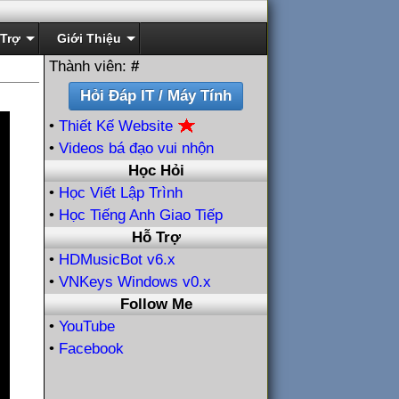
Trợ
Giới Thiệu
Thành viên:
#
•
Thiết Kế Website
•
Videos bá đạo vui nhộn
Học Hỏi
•
Học Viết Lập Trình
•
Học Tiếng Anh Giao Tiếp
Hỗ Trợ
•
HDMusicBot v6.x
•
VNKeys Windows v0.x
Follow Me
•
YouTube
•
Facebook