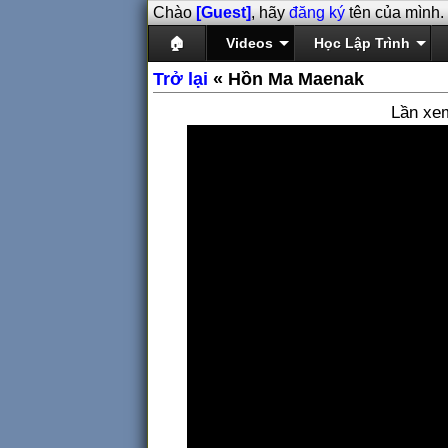
Chào
[Guest]
, hãy
đăng ký
tên của mình.
🏠
Videos
Học Lập Trình
Trở lại
« Hồn Ma Maenak
Lần xe