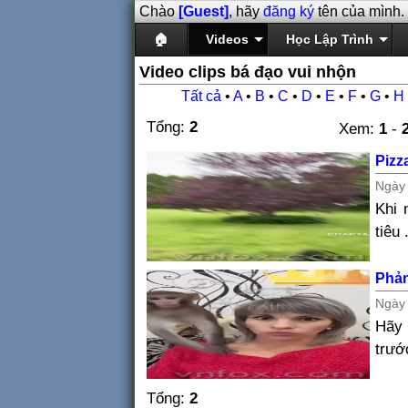
Chào
[Guest]
, hãy
đăng ký
tên của mình.
🏠
Videos
Học Lập Trình
Video clips bá đạo vui nhộn
Tất cả
•
A
•
B
•
C
•
D
•
E
•
F
•
G
•
H
Tổng:
2
Xem:
1
-
Pizz
Ngà
Khi 
tiêu 
Phản
Ngà
Hãy 
trướ
Tổng:
2