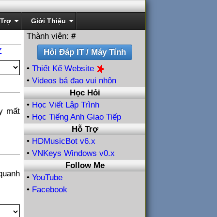
Trợ
Giới Thiệu
Thành viên:
#
Z
•
Thiết Kế Website
•
Videos bá đạo vui nhộn
Học Hỏi
•
Học Viết Lập Trình
ấy mất
•
Học Tiếng Anh Giao Tiếp
Hỗ Trợ
•
HDMusicBot v6.x
•
VNKeys Windows v0.x
Follow Me
quanh
•
YouTube
•
Facebook