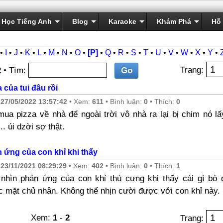
Học Tiếng Anh
Blog
Karaoke
Khám Phá
Hỗ 
•
I
•
J
•
K
•
L
•
M
•
N
•
O
•
[P]
•
Q
•
R
•
S
•
T
•
U
•
V
•
W
•
X
•
Y
•
Trang:
2
• Tìm:
a của tui đâu rồi
y
27/05/2022 13:57:42
• Xem:
611
• Bình luận:
0
• Thích:
0
mua pizza về nhà để ngoài trời vô nhà ra lại bị chim nó l
... úi dzời sợ thật.
 ứng của con khỉ khi thấy
y
23/11/2021 08:29:29
• Xem:
402
• Bình luận:
0
• Thích:
1
nhìn phản ứng của con khỉ thú cưng khi thấy cái gì bò 
c mặt chủ nhân. Không thể nhịn cười được với con khỉ này.
Xem:
1
-
2
Trang: