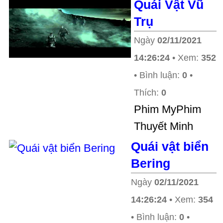
Quái Vật Vũ
Trụ
Ngày
02/11/2021
14:26:24
• Xem:
352
• Bình luận:
0
•
Thích:
0
Phim MyPhim
Thuyết Minh
Quái vật biển
Bering
Ngày
02/11/2021
14:26:24
• Xem:
354
• Bình luận:
0
•