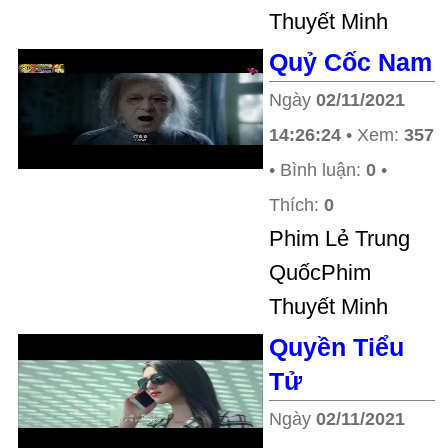
Thuyết Minh
Quỷ Cốc Nam
Ngày
02/11/2021
14:26:24
• Xem:
357
• Bình luận:
0
•
Thích:
0
Phim Lẻ Trung
QuốcPhim
Thuyết Minh
Quyền Tiểu
Tử
Ngày
02/11/2021