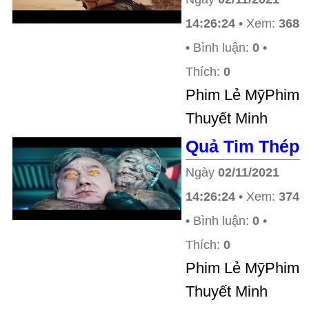
14:26:24
• Xem:
368
• Bình luận:
0
•
Thích:
0
Phim Lẻ MỹPhim
Thuyết Minh
Quả Tim Thép
Ngày
02/11/2021
14:26:24
• Xem:
374
• Bình luận:
0
•
Thích:
0
Phim Lẻ MỹPhim
Thuyết Minh