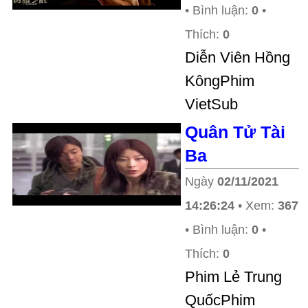
• Bình luận:
0
•
Thích:
0
Diễn Viên Hồng
KôngPhim
VietSub
Quân Tử Tài
Ba
Ngày
02/11/2021
14:26:24
• Xem:
367
• Bình luận:
0
•
Thích:
0
Phim Lẻ Trung
QuốcPhim