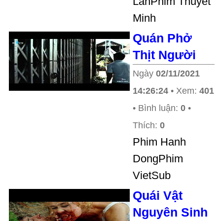
LanPhim Thuyết
Minh
Quán Phở
Thịt Người
Ngày
02/11/2021
14:26:24
• Xem:
401
• Bình luận:
0
•
Thích:
0
Phim Hanh
DongPhim
VietSub
Quái Vật
Nguyên Sinh