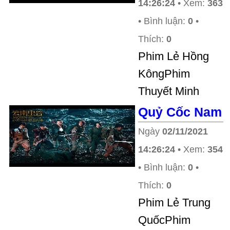
14:26:24
• Xem:
363
• Bình luận:
0
•
Thích:
0
Phim Lẻ Hồng
KôngPhim
Thuyết Minh
Quỷ Cốc Nam
Ngày
02/11/2021
14:26:24
• Xem:
354
• Bình luận:
0
•
Thích:
0
Phim Lẻ Trung
QuốcPhim