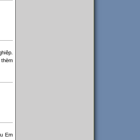
ghiệp.
 thèm
yêu Em