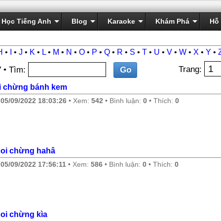
Học Tiếng Anh
Blog
Karaoke
Khám Phá
Hỗ 
H
•
I
•
J
•
K
•
L
•
M
•
N
•
O
•
P
•
Q
•
R
•
S
•
T
•
U
•
V
•
W
•
X
•
Y
•
Trang:
7
• Tìm:
i chừng bánh kem
y
05/09/2022 18:03:26
• Xem:
542
• Bình luận:
0
• Thích:
0
coi chừng hahâ
y
05/09/2022 17:56:11
• Xem:
586
• Bình luận:
0
• Thích:
0
coi chừng kìa