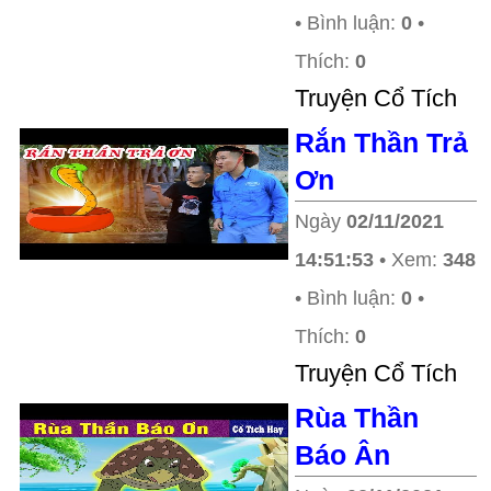
• Bình luận:
0
•
Thích:
0
Truyện Cổ Tích
Rắn Thần Trả
Ơn
Ngày
02/11/2021
14:51:53
• Xem:
348
• Bình luận:
0
•
Thích:
0
Truyện Cổ Tích
Rùa Thần
Báo Ân