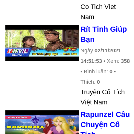
Co Tich Viet
Nam
Rít Tinh Giúp
Bạn
Ngày
02/11/2021
14:51:53
• Xem:
358
• Bình luận:
0
•
Thích:
0
Truyện Cổ Tích
Việt Nam
Rapunzel Câu
Chuyện Cổ