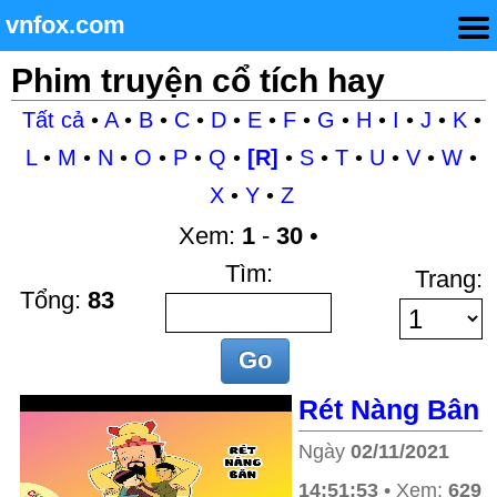
vnfox.com
Phim truyện cổ tích hay
Tất cả
•
A
•
B
•
C
•
D
•
E
•
F
•
G
•
H
•
I
•
J
•
K
•
L
•
M
•
N
•
O
•
P
•
Q
•
[R]
•
S
•
T
•
U
•
V
•
W
•
X
•
Y
•
Z
Xem:
1
-
30
•
Tìm:
Trang:
Tổng:
83
Rét Nàng Bân
Ngày
02/11/2021
14:51:53
• Xem:
629