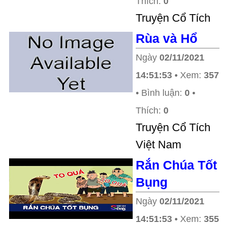
Thích:
0
Truyện Cổ Tích
Rùa và Hổ
Ngày
02/11/2021
14:51:53
• Xem:
357
• Bình luận:
0
•
Thích:
0
Truyện Cổ Tích
Việt Nam
Rắn Chúa Tốt
Bụng
Ngày
02/11/2021
14:51:53
• Xem:
355