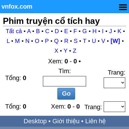
vnfox.com
Phim truyện cổ tích hay
Tất cả
•
A
•
B
•
C
•
D
•
E
•
F
•
G
•
H
•
I
•
J
•
K
•
L
•
M
•
N
•
O
•
P
•
Q
•
R
•
S
•
T
•
U
•
V
•
[W]
•
X
•
Y
•
Z
Xem:
0
-
0
•
Tìm:
Trang:
Tổng:
0
Tổng:
0
Xem:
0
-
0
Trang:
Desktop
•
Giới thiệu
•
Liên hệ