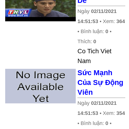
Dế
Ngày
02/11/2021
14:51:53
• Xem:
364
• Bình luận:
0
•
Thích:
0
Co Tich Viet
Nam
Sức Mạnh
Của Sự Động
Viên
Ngày
02/11/2021
14:51:53
• Xem:
354
• Bình luận:
0
•