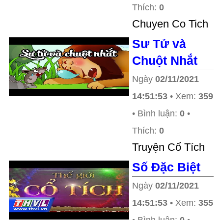
Thích:
0
Chuyen Co Tich
Sư Tử và
Chuột Nhắt
Ngày
02/11/2021
14:51:53
• Xem:
359
• Bình luận:
0
•
Thích:
0
Truyện Cổ Tích
Số Đặc Biệt
Ngày
02/11/2021
14:51:53
• Xem:
355