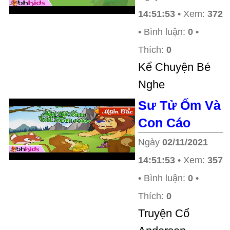
14:51:53
• Xem:
372
• Bình luận:
0
•
Thích:
0
Kể Chuyện Bé
Nghe
Sư Tử Ốm Và
Con Cáo
Ngày
02/11/2021
14:51:53
• Xem:
357
• Bình luận:
0
•
Thích:
0
Truyện Cổ