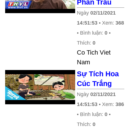
Phân Trâu
Ngày
02/11/2021
14:51:53
• Xem:
368
• Bình luận:
0
•
Thích:
0
Co Tich Viet
Nam
Sự Tích Hoa
Cúc Trắng
Ngày
02/11/2021
14:51:53
• Xem:
386
• Bình luận:
0
•
Thích:
0