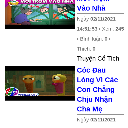
Vào Nhà
Ngày
02/11/2021
14:51:53
• Xem:
245
• Bình luận:
0
•
Thích:
0
Truyện Cổ Tích
Cóc Đau
Lòng Vì Các
Con Chẳng
Chịu Nhận
Cha Mẹ
Ngày
02/11/2021