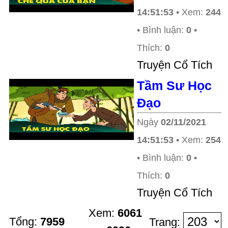
14:51:53
• Xem:
244
• Bình luận:
0
•
Thích:
0
Truyện Cổ Tích
Tầm Sư Học
Đạo
Ngày
02/11/2021
14:51:53
• Xem:
254
• Bình luận:
0
•
Thích:
0
Truyện Cổ Tích
Xem:
6061
Tổng:
7959
Trang: