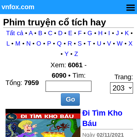
vnfox.com
Phim truyện cổ tích hay
Tất cả
•
A
•
B
•
C
•
D
•
E
•
F
•
G
•
H
•
I
•
J
•
K
•
L
•
M
•
N
•
O
•
P
•
Q
•
R
•
S
•
T
•
U
•
V
•
W
•
X
•
Y
•
Z
Xem:
6061
-
6090
• Tìm:
Trang:
Tổng:
7959
Đi Tìm Kho
Báu
Ngày
02/11/2021