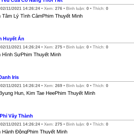
 Yêu Của Cô Nàng Thời Tiết
y
02/11/2021 14:26:24
• Xem:
276
• Bình luận:
0
• Thích:
0
 Tâm Lý Tình CảmPhim Thuyết Minh
n Huyết Án
y
02/11/2021 14:26:24
• Xem:
275
• Bình luận:
0
• Thích:
0
 Hình SựPhim Thuyết Minh
Danh Iris
y
02/11/2021 14:26:24
• Xem:
269
• Bình luận:
0
• Thích:
0
Byung Hun, Kim Tae HeePhim Thuyết Minh
Phỉ Vây Thành
y
02/11/2021 14:26:24
• Xem:
275
• Bình luận:
0
• Thích:
0
 Hành ĐộngPhim Thuyết Minh