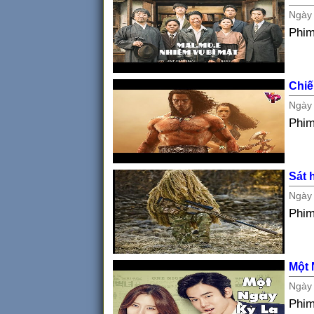
Ngà
Phim
Chiế
Ngà
Phim
Sát 
Ngà
Phim
Một 
Ngà
Phim