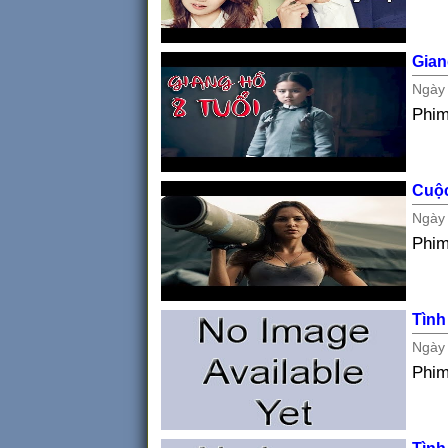
Gian
Ngà
Phim
Cuộc
Ngà
Phim
Tình
Ngà
Phim