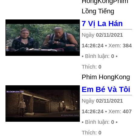
HongKongPhim
Lồng Tiếng
7 Vị La Hán
Ngày
02/11/2021
14:26:24
• Xem:
384
• Bình luận:
0
•
Thích:
0
Phim HongKong
Em Bé Và Tôi
Ngày
02/11/2021
14:26:24
• Xem:
407
• Bình luận:
0
•
Thích:
0