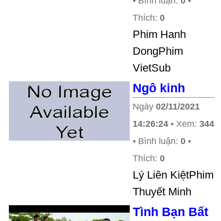
• Bình luận:
0
•
Thích:
0
Phim Hanh
DongPhim
VietSub
Ngô kinh
Ngày
02/11/2021
14:26:24
• Xem:
344
• Bình luận:
0
•
Thích:
0
Lý Liên KiệtPhim
Thuyết Minh
Tình Bạn Bất