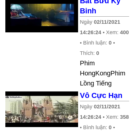
Bát Bửu Kỳ
Binh
Ngày
02/11/2021
14:26:24
• Xem:
400
• Bình luận:
0
•
Thích:
0
Phim
HongKongPhim
Lồng Tiếng
Vô Cực Hạn
Ngày
02/11/2021
14:26:24
• Xem:
358
• Bình luận:
0
•