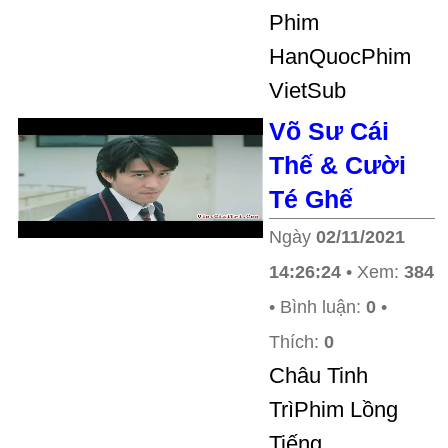
Phim
HanQuocPhim
VietSub
Võ Sư Cái
Thế & Cười
Té Ghế
Ngày
02/11/2021
14:26:24
• Xem:
384
• Bình luận:
0
•
Thích:
0
Châu Tinh
TrìPhim Lồng
Tiếng