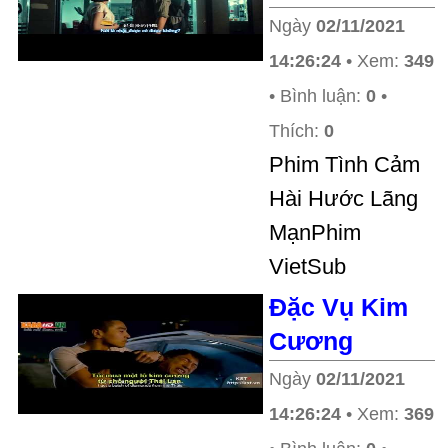
Ngày
02/11/2021
14:26:24
• Xem:
349
• Bình luận:
0
•
Thích:
0
Phim Tình Cảm
Hài Hước Lãng
MạnPhim
VietSub
Đặc Vụ Kim
Cương
Ngày
02/11/2021
14:26:24
• Xem:
369