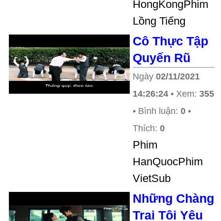
HongKongPhim
Lồng Tiếng
Cô Thực Tập
Quyến Rũ
Ngày
02/11/2021
14:26:24
• Xem:
355
• Bình luận:
0
•
Thích:
0
Phim
HanQuocPhim
VietSub
Những Chàng
Trai Tôi Yêu