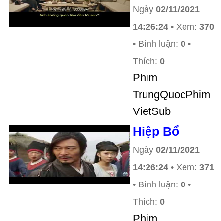
Ngày
02/11/2021
14:26:24
• Xem:
370
• Bình luận:
0
•
Thích:
0
Phim
TrungQuocPhim
VietSub
Hiệp Bổ
Ngày
02/11/2021
14:26:24
• Xem:
371
• Bình luận:
0
•
Thích:
0
Phim