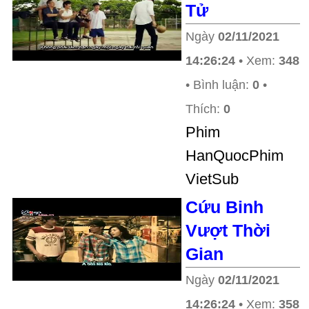
Tử
Ngày
02/11/2021
14:26:24
• Xem:
348
• Bình luận:
0
•
Thích:
0
Phim
HanQuocPhim
VietSub
Cứu Binh
Vượt Thời
Gian
Ngày
02/11/2021
14:26:24
• Xem:
358