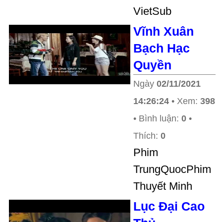
VietSub
Vĩnh Xuân
Bạch Hạc
Quyền
Ngày
02/11/2021
14:26:24
• Xem:
398
• Bình luận:
0
•
Thích:
0
Phim
TrungQuocPhim
Thuyết Minh
Lục Đại Cao