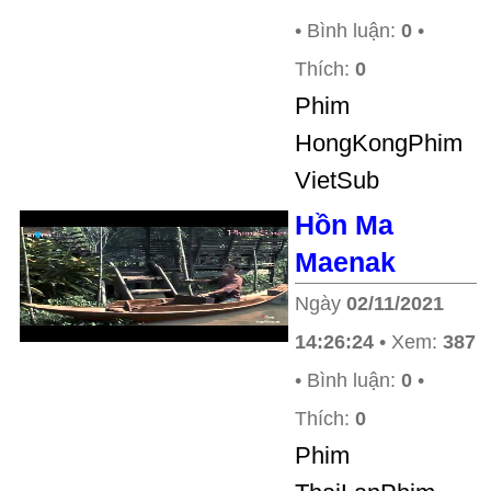
• Bình luận:
0
•
Thích:
0
Phim
HongKongPhim
VietSub
Hồn Ma
Maenak
Ngày
02/11/2021
14:26:24
• Xem:
387
• Bình luận:
0
•
Thích:
0
Phim