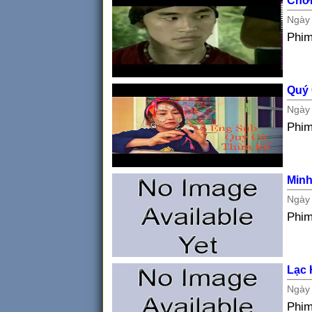
Chơi
Ngà
Phim
Quý
Ngà
Phim
Minh
Ngà
Phim
Lạc
Ngà
Phim