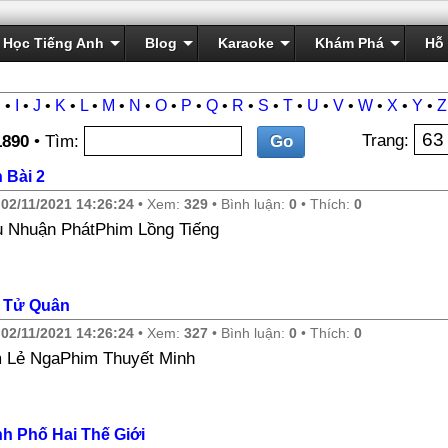
Học Tiếng Anh
Blog
Karaoke
Khám Phá
Hỗ 
H
•
I
•
J
•
K
•
L
•
M
•
N
•
O
•
P
•
Q
•
R
•
S
•
T
•
U
•
V
•
W
•
X
•
Y
•
Z
Trang:
1890
• Tìm:
 Bài 2
y
02/11/2021 14:26:24
• Xem:
329
• Bình luận:
0
• Thích:
0
 Nhuận PhátPhim Lồng Tiếng
 Tử Quân
y
02/11/2021 14:26:24
• Xem:
327
• Bình luận:
0
• Thích:
0
 Lẻ NgaPhim Thuyết Minh
h Phố Hai Thế Giới