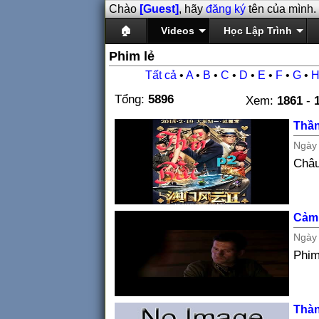
Chào
[Guest]
, hãy
đăng ký
tên của mình.
🏠
Videos
Học Lập Trình
Phim lẻ
Tất cả
•
A
•
B
•
C
•
D
•
E
•
F
•
G
•
Tổng:
5896
Xem:
1861
-
Thần
Ngà
Châu
Cảm
Ngà
Phim
Thàn