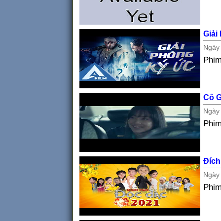
Giải
Ngà
Phim
Cô G
Ngà
Phim
Đích
Ngà
Phim