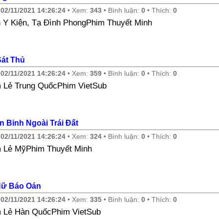
y
02/11/2021 14:26:24
• Xem:
343
• Bình luận:
0
• Thích:
0
h Y Kiện, Tạ Đình PhongPhim Thuyết Minh
át Thủ
y
02/11/2021 14:26:24
• Xem:
359
• Bình luận:
0
• Thích:
0
 Lẻ Trung QuốcPhim VietSub
n Binh Ngoài Trái Đất
y
02/11/2021 14:26:24
• Xem:
324
• Bình luận:
0
• Thích:
0
 Lẻ MỹPhim Thuyết Minh
Nữ Báo Oán
y
02/11/2021 14:26:24
• Xem:
335
• Bình luận:
0
• Thích:
0
 Lẻ Hàn QuốcPhim VietSub