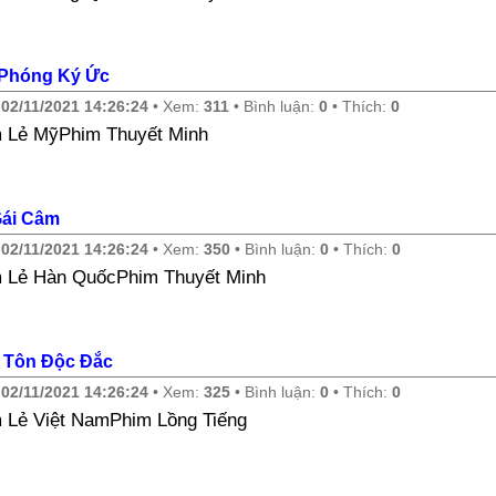
 Phóng Ký Ức
y
02/11/2021 14:26:24
• Xem:
311
• Bình luận:
0
• Thích:
0
 Lẻ MỹPhim Thuyết Minh
ái Câm
y
02/11/2021 14:26:24
• Xem:
350
• Bình luận:
0
• Thích:
0
 Lẻ Hàn QuốcPhim Thuyết Minh
 Tôn Độc Đắc
y
02/11/2021 14:26:24
• Xem:
325
• Bình luận:
0
• Thích:
0
 Lẻ Việt NamPhim Lồng Tiếng