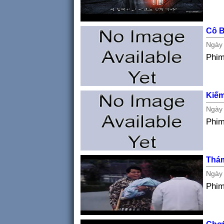
Cô B
Ngà
Phim
Kiếm
Ngà
Phim
Thám
Ngà
Phim