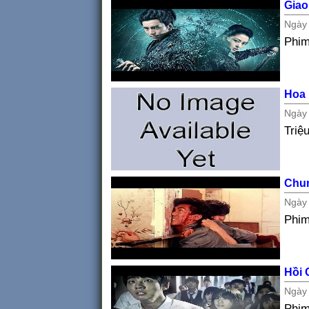
Giao
Ngà
Phim
Hoa
Ngà
Triệ
Chu
Ngà
Phim
Hồi 
Ngà
Phim