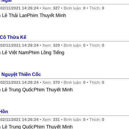
 Ngãi
y
02/11/2021 14:26:24
• Xem:
327
• Bình luận:
0
• Thích:
0
 Lẻ Thái LanPhim Thuyết Minh
 Cô Thừa Kế
y
02/11/2021 14:26:24
• Xem:
329
• Bình luận:
0
• Thích:
0
 Lẻ Việt NamPhim Lồng Tiếng
 Nguyệt Thiên Cốc
y
02/11/2021 14:26:24
• Xem:
370
• Bình luận:
0
• Thích:
0
 Lẻ Trung QuốcPhim Thuyết Minh
 Hồn
y
02/11/2021 14:26:24
• Xem:
331
• Bình luận:
0
• Thích:
0
 Lẻ Trung QuốcPhim Thuyết Minh